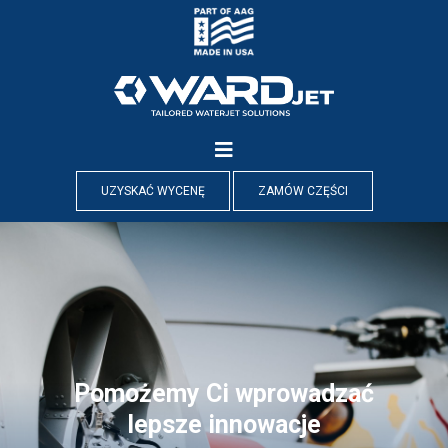
Skip
to
content
UZYSKAĆ WYCENĘ
ZAMÓW CZĘŚCI
Pomożemy Ci lepiej
produkować