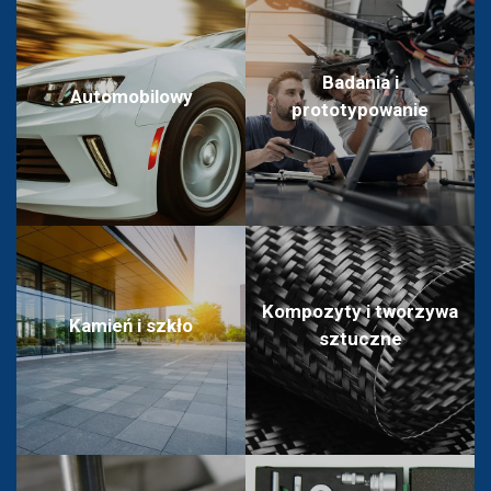
Badania i
Automobilowy
prototypowanie
Kompozyty i tworzywa
Kamień i szkło
sztuczne