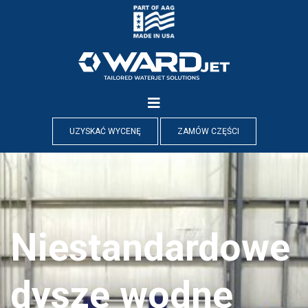
Skip
to
content
UZYSKAĆ WYCENĘ
ZAMÓW CZĘŚCI
Niestandardowe
dysze wodne