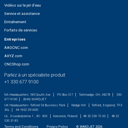
Vidéos sur le jet d’eau
Service et assistance
Entraînement
Forfaits de services
Entreprises
AAGCNC.com
AXYZ.com
CNCShop.com
Parlez à un spécialiste produit
+1 330 677 9100
NA Headquarters:
180 South Ave.
PO Box 517
Tallmadge, OH, 44278
330
677 9100
(844) WARDJET
UK Headquarters:
Telford 54 Business Park
Nedge Hill
Telford, England, TF3
3AL
44 1952 291600
UL. Oswobodzenia 1 , 40 - 403
Katowice, Poland
48 32 259 75 50
48 22
535 31 85
Terms and Conditions
Privacy Policy
©
WARDJET
2026