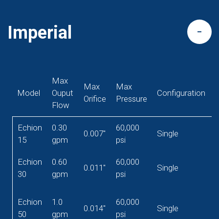
Imperial
Max
Max
Max
Model
Ouput
Configuration
Orifice
Pressure
Flow
Echion
0.30
60,000
0.007"
Single
15
gpm
psi
Echion
0.60
60,000
0.011"
Single
30
gpm
psi
Echion
1.0
60,000
0.014"
Single
50
gpm
psi