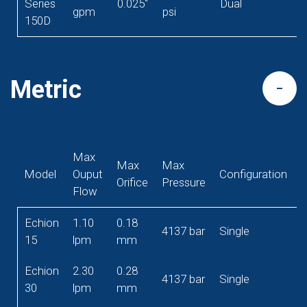
Series
0.025"
Dual
gpm
psi
150D
Metric
Max
Max
Max
Model
Ouput
Configuration
Orifice
Pressure
Flow
Echion
1.10
0.18
4137 bar
Single
S
15
lpm
mm
Echion
2.30
0.28
2
4137 bar
Single
30
lpm
mm