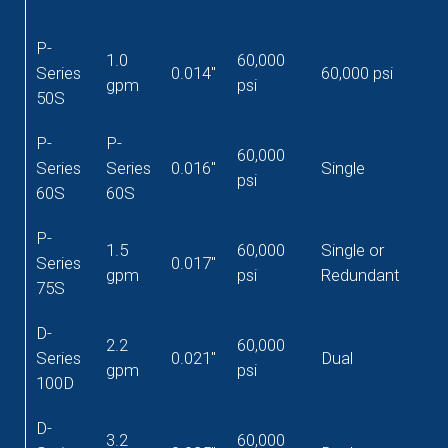
P-
1.0
60,000
Series
0.014"
60,000 psi
gpm
psi
50S
P-
P-
60,000
Series
Series
0.016"
Single
psi
60S
60S
P-
1.5
60,000
Single or
Series
0.017"
gpm
psi
Redundant
75S
D-
2.2
60,000
Series
0.021"
Dual
gpm
psi
100D
D-
3.2
60,000