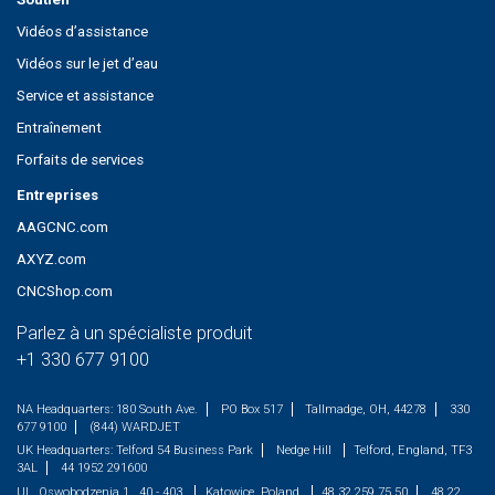
Vidéos d’assistance
Vidéos sur le jet d’eau
Service et assistance
Entraînement
Forfaits de services
Entreprises
AAGCNC.com
AXYZ.com
CNCShop.com
Parlez à un spécialiste produit
+1 330 677 9100
NA Headquarters:
180 South Ave.
PO Box 517
Tallmadge, OH, 44278
330
677 9100
(844) WARDJET
UK Headquarters:
Telford 54 Business Park
Nedge Hill
Telford, England, TF3
3AL
44 1952 291600
UL. Oswobodzenia 1 , 40 - 403
Katowice, Poland
48 32 259 75 50
48 22