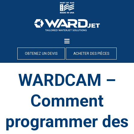
Skip
to
content
OBTENEZ UN DEVIS
ACHETER DES PIÈCES
WARDCAM –
Comment
programmer des