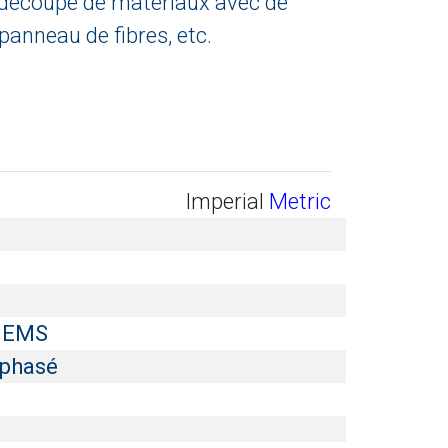
 la découpe de matériaux avec de
 panneau de fibres, etc.
Imperial
Metric
IGEMS
iphasé