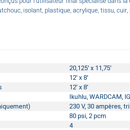
é conçus pour l'utilisateur final spécialisé dans
houc, isolant, plastique, acrylique, tissu, cuir,
20,125' x 11,75'
12' x 8'
s
12' x 8'
Ikuhlu, WARDCAM, 
uniquement)
230 V, 30 ampères, tr
80 psi, 2 pcm
4