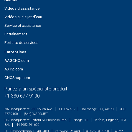
Vidéos d’assistance
Vidéos sur le jet d’eau
Service et assistance
Entraînement
Forfaits de services
Entreprises
AAGCNC.com
AXYZ.com
CNCShop.com
Parlez à un spécialiste produit
+1 330 677 9100
NA Headquarters:
180 South Ave.
PO Box 517
Tallmadge, OH, 44278
330
677 9100
(844) WARDJET
UK Headquarters:
Telford 54 Business Park
Nedge Hill
Telford, England, TF3
3AL
44 1952 291600
UL. Oswobodzenia 1 , 40 - 403
Katowice, Poland
48 32 259 75 50
48 22