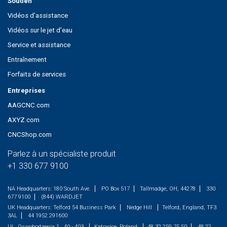
Soutien
Vidéos d’assistance
Vidéos sur le jet d’eau
Service et assistance
Entraînement
Forfaits de services
Entreprises
AAGCNC.com
AXYZ.com
CNCShop.com
Parlez à un spécialiste produit
+1 330 677 9100
NA Headquarters:
180 South Ave.
PO Box 517
Tallmadge, OH, 44278
330
677 9100
(844) WARDJET
UK Headquarters:
Telford 54 Business Park
Nedge Hill
Telford, England, TF3
3AL
44 1952 291600
UL. Oswobodzenia 1 , 40 - 403
Katowice, Poland
48 32 259 75 50
48 22