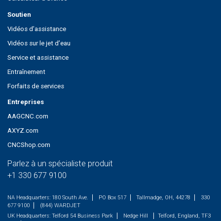
Soutien
Vidéos d’assistance
Vidéos sur le jet d’eau
Service et assistance
Entraînement
Forfaits de services
Entreprises
AAGCNC.com
AXYZ.com
CNCShop.com
Parlez à un spécialiste produit
+1 330 677 9100
NA Headquarters:
180 South Ave.
PO Box 517
Tallmadge, OH, 44278
330
677 9100
(844) WARDJET
UK Headquarters:
Telford 54 Business Park
Nedge Hill
Telford, England, TF3