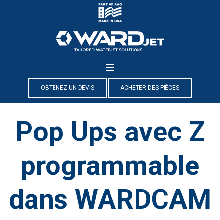
Skip
to
content
OBTENEZ UN DEVIS
ACHETER DES PIÈCES
Pop Ups avec Z
programmable
dans WARDCAM