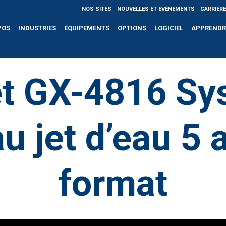
NOS SITES
NOUVELLES ET ÉVÉNEMENTS
CARRIÈR
POS
INDUSTRIES
ÉQUIPEMENTS
OPTIONS
LOGICIEL
APPRENDR
 GX-4816 Sy
u jet d’eau 5 
format