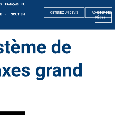
ES
FRANÇAIS
OBTENEZ UN DEVIS
ACHETER DES
E
SOUTIEN
PIÈCES
stème de
axes grand