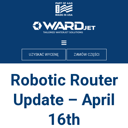
Skip
to
content
UZYSKAĆ WYCENĘ
ZAMÓW CZĘŚCI
Robotic Router
Update – April
16th