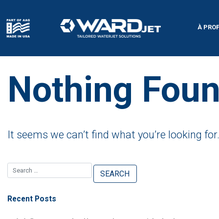
Skip
to
content
À PRO
Nothing Fou
It seems we can’t find what you’re looking fo
Recent Posts