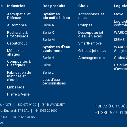
us
Industries
Des produits
Choix
Logicie
Aérospatial et
Systèmes
Accessoires jet
Move
Défense
abrasifs à l’eau
d’eau
Logicie
Automobile
Série A
Pompes
contrôl
Recherche &
Série X
Découpe au jet
WARD
Prototypage
d’eau à 5 axes
Série M
IGEMS
Caoutchouc
SmartRemove
Systèmes d’eau
WARDJ
Métaux et
seulement
Grilles à jet d’eau
Analyti
alliages
Série H
Aménagements
Codes 
Composites &
Série J
Calcula
Plastiques
d’avanc
Série L
Fabrication de
matrices et
Jets d’eau
d’outils
personnalisés
Emballage
Pierre & Verre
H, 44278
330 677 9100
(844) WARDJET
Parlez à un spéc
rd, England, TF3 3AL
44 1952 291600
+1 330 677 910
75 50
48 22 535 31 85
26