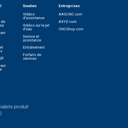
l
Soutien
Entreprises
Vidéos
AAGCNC.com
d’assistance
l de
AXYZ.com
eur
Vidéos sur le jet
CNCShop.com
d’eau
Cam
Service et
assistance
et
Entraînement
cs
Forfaits de
QR
services
teur
e
ialiste produit
0