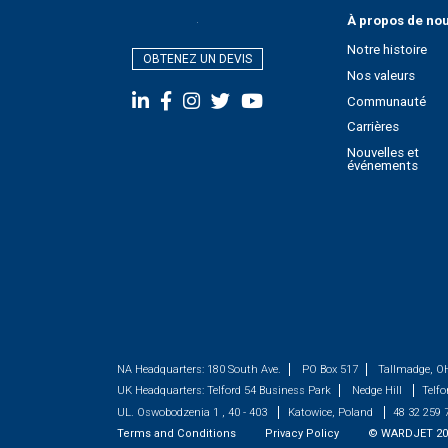
À propos de no
Notre histoire
OBTENEZ UN DEVIS
Nos valeurs
Communauté
Carrières
Nouvelles et
événements
NA Headquarters:
180 South Ave.
PO Box 517
Tallmadge, O
UK Headquarters:
Telford 54 Business Park
Nedge Hill
Telfo
UL. Oswobodzenia 1 , 40 - 403
Katowice, Poland
48 32 259 
Terms and Conditions
Privacy Policy
©
WARDJET
20