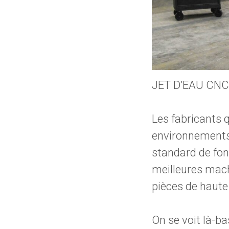
JET D’EAU CN
Les fabricants 
environnements d
standard de fonc
meilleures mac
pièces de haute
On se voit là-ba