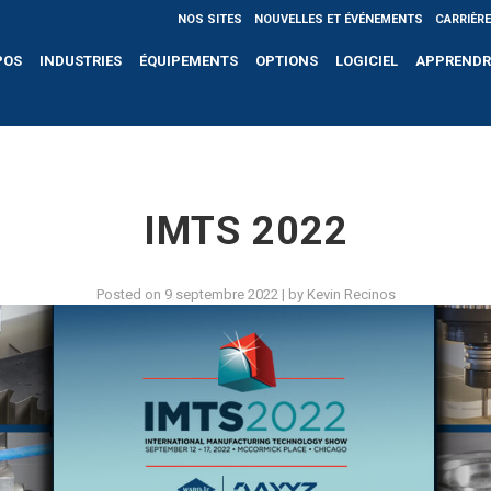
NOS SITES
NOUVELLES ET ÉVÉNEMENTS
CARRIÈR
POS
INDUSTRIES
ÉQUIPEMENTS
OPTIONS
LOGICIEL
APPRENDR
IMTS 2022
Posted on
9 septembre 2022
|
by
Kevin Recinos