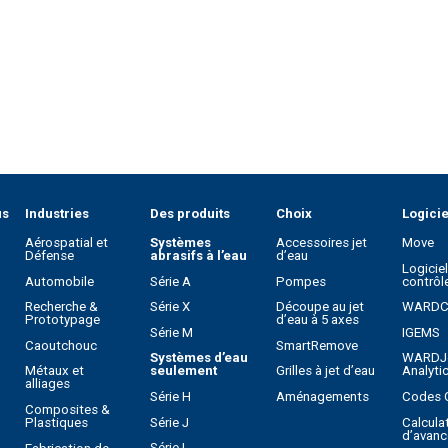
us
Industries
Des produits
Choix
Logicie
Aérospatial et
Systèmes
Accessoires jet
Move
Défense
abrasifs à l’eau
d’eau
Logicie
Automobile
Série A
Pompes
contrôl
Recherche &
Série X
Découpe au jet
WARD
Prototypage
d’eau à 5 axes
Série M
IGEMS
Caoutchouc
SmartRemove
Systèmes d’eau
WARDJ
Métaux et
seulement
Grilles à jet d’eau
Analyti
alliages
Série H
Aménagements
Codes 
Composites &
Série J
Calcula
Plastiques
d’avanc
Série L