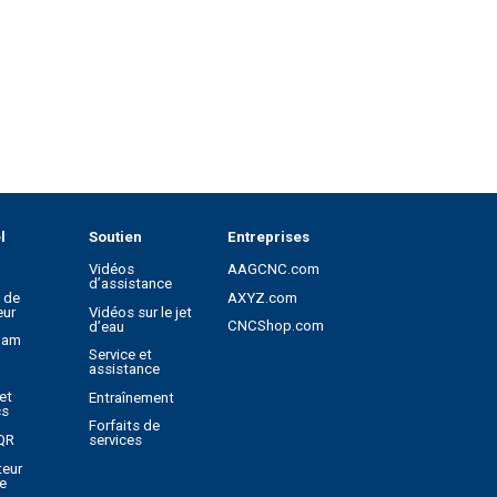
l
Soutien
Entreprises
Vidéos
AAGCNC.com
d’assistance
l de
AXYZ.com
eur
Vidéos sur le jet
CNCShop.com
d’eau
Cam
Service et
assistance
et
Entraînement
cs
Forfaits de
QR
services
teur
e