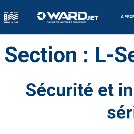
Skip
to
content
À PRO
Section :
L-S
Sécurité et in
sér