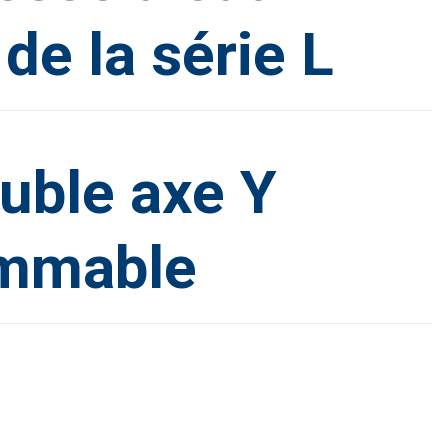
e la série L
uble axe Y
mmable