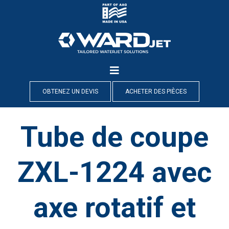
Skip
to
content
OBTENEZ UN DEVIS
ACHETER DES PIÈCES
Tube de coupe
ZXL-1224 avec
axe rotatif et