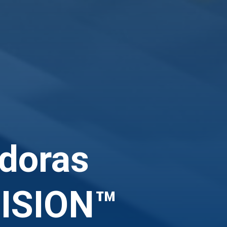
adoras
ISION™