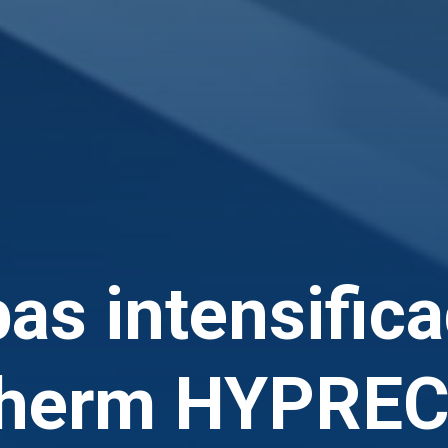
s intensific
therm HYPREC