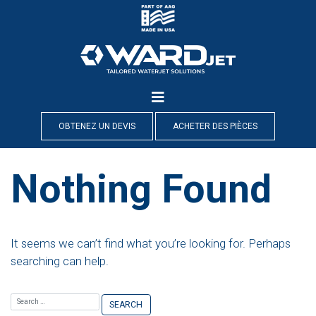
Skip
to
content
OBTENEZ UN DEVIS
ACHETER DES PIÈCES
Nothing Found
It seems we can’t find what you’re looking for. Perhaps
searching can help.