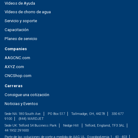
Videos de Ayuda
Vídeos de chorro de agua
Servicio y soporte
Capacitación
Planes de servicio
Companies
AAGCNC.com
AXYZ.com
CNCShop.com
Carreras
Consigue una cotización
Noticias y Eventos
Sede NA:
180 South Ave.
PO Box 517
Tallmadge, OH, 44278
330 677
9100
(844) WARDJET
Sede UK:
Telford 54 Business Park
Nedge Hill
Telford, England, TF3 3AL
44 1952 291600
Parte de las soluciones de corte a medida de AAG
UL. Oswobodzenia 1 , 40 - 403