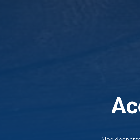
Ac
Nos despert