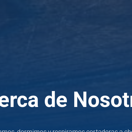
erca de Nosot
amos, dormimos y respiramos cortadoras a cho