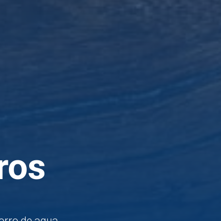
ros
rro de agua.