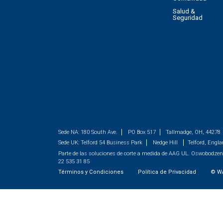
Salud &
Seguridad
Sede NA:
180 South Ave.
PO Box 517
Tallmadge, OH, 44278
Sede UK:
Telford 54 Business Park
Nedge Hill
Telford, Engl
Parte de las soluciones de corte a medida de AAG
UL. Oswobodzeni
22 535 31 85
Términos y Condiciones
Política de Privacidad
©
W