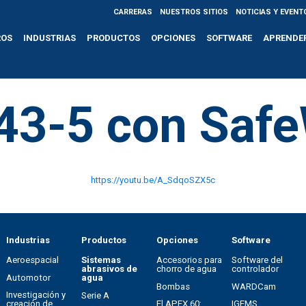
CARRERAS
NUESTROS SITIOS
NOTICIAS Y EVENT
ROS
INDUSTRIAS
PRODUCTOS
OPCIONES
SOFTWARE
APRENDE
43-5 con Safe
https://youtu.be/A_SdqoSZX5c
Industrias
Productos
Opciones
Software
Aeroespacial
Sistemas
Accesorios para
Software del
abrasivos de
chorro de agua
controlador
Automotor
agua
Bombas
WARDCam
Investigación y
Serie A
creación de
El APEX 60:
IGEMS