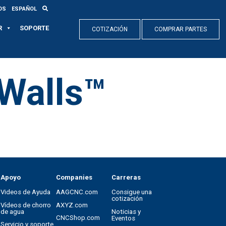
OS
ESPAÑOL
R
SOPORTE
COTIZACIÓN
COMPRAR PARTES
Walls™
Apoyo
Companies
Carreras
Videos de Ayuda
AAGCNC.com
Consigue una
cotización
Vídeos de chorro
AXYZ.com
de agua
Noticias y
CNCShop.com
Eventos
Servicio y soporte