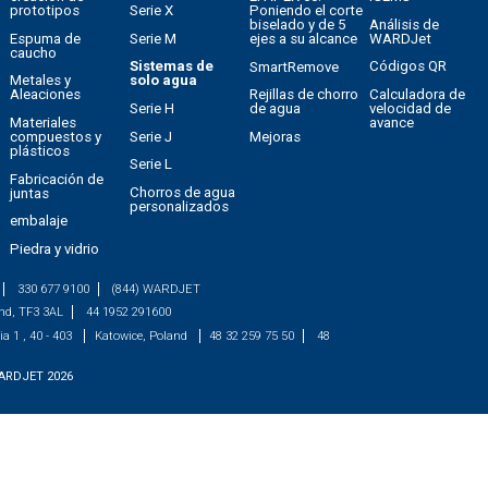
prototipos
Serie X
Poniendo el corte
Análisis de
biselado y de 5
Espuma de
Serie M
WARDJet
ejes a su alcance
caucho
Sistemas de
Códigos QR
SmartRemove
Metales y
solo agua
Calculadora de
Aleaciones
Rejillas de chorro
Serie H
velocidad de
de agua
Materiales
avance
Serie J
compuestos y
Mejoras
plásticos
Serie L
Fabricación de
Chorros de agua
juntas
personalizados
embalaje
Piedra y vidrio
330 677 9100
(844) WARDJET
and, TF3 3AL
44 1952 291600
a 1 , 40 - 403
Katowice, Poland
48 32 259 75 50
48
ARDJET
2026