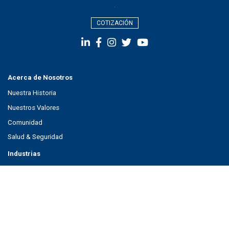
COTIZACIÓN
Acerca de Nosotros
Nuestra Historia
Nuestros Valores
Comunidad
Salud & Seguridad
Industrias
Aeroespacial
Automotor
Investigación y creación de prototipos
Espuma de caucho
Metales y Aleaciones