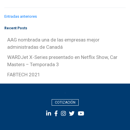
Navegación
Entradas anteriores
Recent Posts
de
AAG nombrada una de las empresas mejor
administradas de Canadá
entradas
WARDJet X-Series presentado en Netflix Show, Car
Masters – Temporada 3
FABTECH 2021
COTIZACIÓN