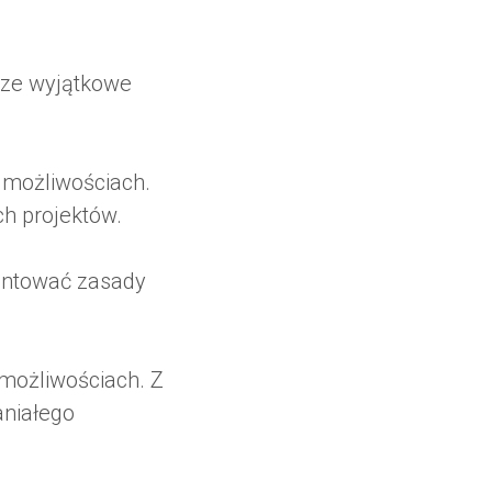
sze wyjątkowe
h możliwościach.
h projektów.
zentować zasady
 możliwościach. Z
aniałego