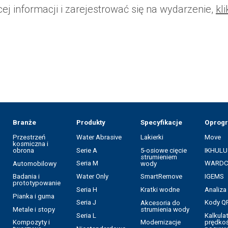
ej informacji i zarejestrować się na wydarzenie,
kli
Branże
Produkty
Specyfikacje
Oprog
Przestrzeń
Water Abrasive
Lakierki
Move
kosmiczna i
Serie A
5-osiowe cięcie
IKHULU
obrona
strumieniem
Seria M
WARD
Automobilowy
wody
Water Only
IGEMS
Badania i
SmartRemove
prototypowanie
Seria H
Analiz
Kratki wodne
Pianka i guma
Seria J
Kody Q
Akcesoria do
Metale i stopy
strumienia wody
Seria L
Kalkula
prędkoś
Kompozyty i
Modernizacje