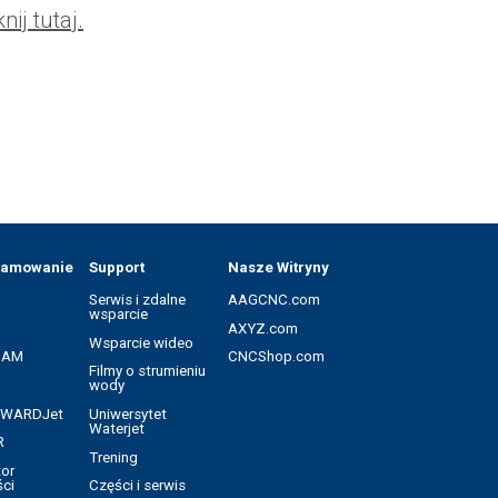
knij tutaj.
ramowanie
Support
Nasze Witryny
Serwis i zdalne
AAGCNC.com
wsparcie
AXYZ.com
Wsparcie wideo
CAM
CNCShop.com
Filmy o strumieniu
wody
a WARDJet
Uniwersytet
Waterjet
R
Trening
tor
ci
Części i serwis