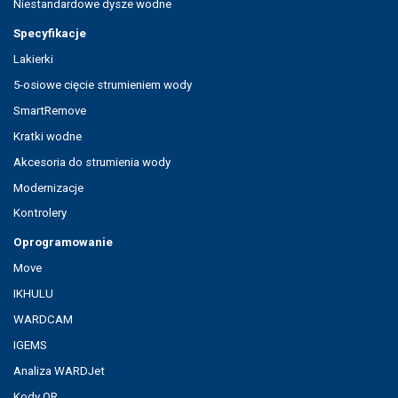
Niestandardowe dysze wodne
Specyfikacje
Lakierki
5-osiowe cięcie strumieniem wody
SmartRemove
Kratki wodne
Akcesoria do strumienia wody
Modernizacje
Kontrolery
Oprogramowanie
Move
IKHULU
WARDCAM
IGEMS
Analiza WARDJet
Kody QR