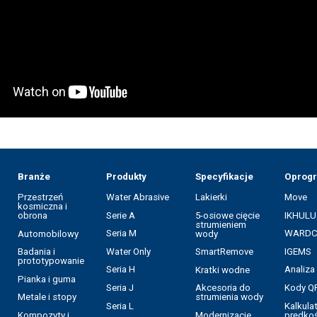
Branże
Produkty
Specyfikacje
Oprog
Przestrzeń
Water Abrasive
Lakierki
Move
kosmiczna i
Serie A
5-osiowe cięcie
IKHULU
obrona
strumieniem
Seria M
WARD
Automobilowy
wody
Water Only
IGEMS
Badania i
SmartRemove
prototypowanie
Seria H
Analiz
Kratki wodne
Pianka i guma
Seria J
Kody Q
Akcesoria do
Metale i stopy
strumienia wody
Seria L
Kalkula
prędkoś
Kompozyty i
Modernizacje