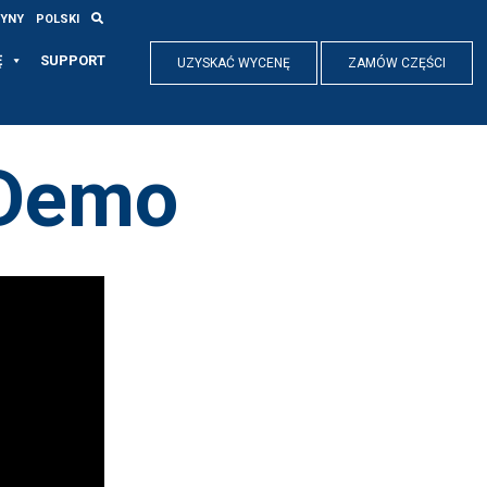
RYNY
POLSKI
Ę
SUPPORT
UZYSKAĆ WYCENĘ
ZAMÓW CZĘŚCI
 Demo