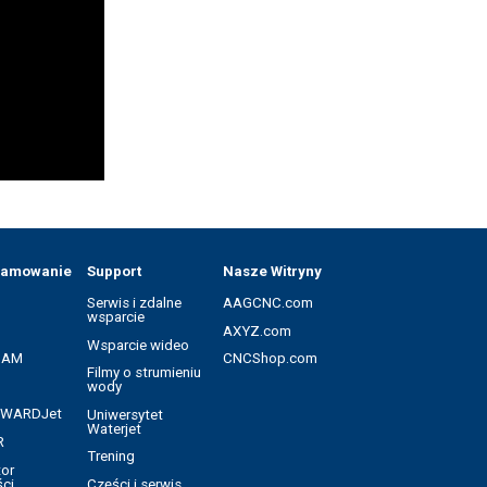
ramowanie
Support
Nasze Witryny
Serwis i zdalne
AAGCNC.com
wsparcie
AXYZ.com
Wsparcie wideo
CAM
CNCShop.com
Filmy o strumieniu
wody
a WARDJet
Uniwersytet
Waterjet
R
Trening
tor
ci
Części i serwis