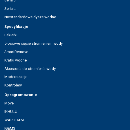
Seria J
Seria L
Niestandardowe dysze wodne
Specyfikacje
Lakierki
5-osiowe cięcie strumieniem wody
SmartRemove
Kratki wodne
Akcesoria do strumienia wody
Modernizacje
Kontrolery
Oprogramowanie
Move
IKHULU
WARDCAM
IGEMS