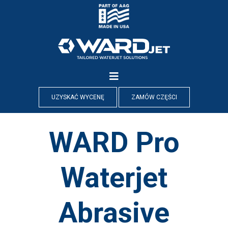
Skip
to
content
UZYSKAĆ WYCENĘ
ZAMÓW CZĘŚCI
WARD Pro
Waterjet
Abrasive