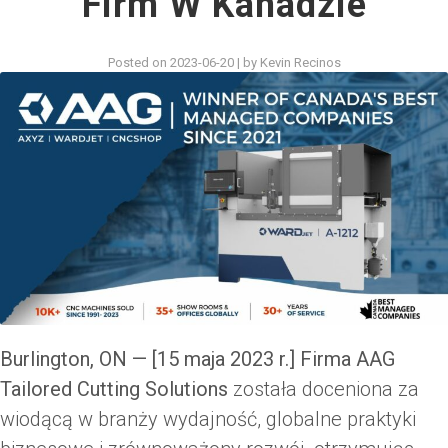
Firm W Kanadzie
Posted on
2023-06-20
|
by
Kevin Recinos
Burlington, ON — [15 maja 2023 r.]
Firma AAG
Tailored Cutting Solutions
została doceniona za
wiodącą w branży wydajność, globalne praktyki