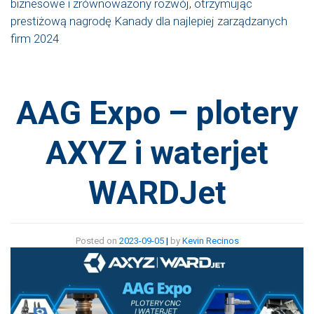
biznesowe i zrównoważony rozwój, otrzymując
prestiżową nagrodę Kanady dla najlepiej zarządzanych
firm 2024
AAG Expo – plotery
AXYZ i waterjet
WARDJet
Posted on
2023-09-05
|
by
Kevin Recinos