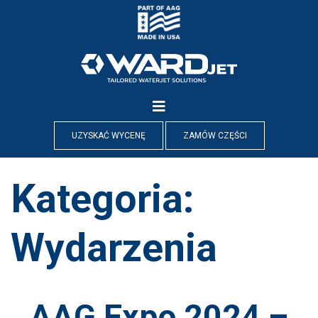
Skip
to
content
UZYSKAĆ WYCENĘ
ZAMÓW CZĘŚCI
Kategoria:
Wydarzenia
AAG Expo 2024 –