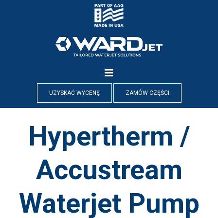
Skip
to
content
UZYSKAĆ WYCENĘ
ZAMÓW CZĘŚCI
Hypertherm /
Accustream
Waterjet Pump