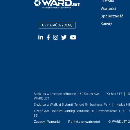
Historia
Wartości
Społeczność
Kariery
UZYSKAĆ WYCENĘ
Siedziba w ameryce północnej:
180 South Ave.
PO Box 517
T
WARDJET
Siedziba w Wielkiej Brytanii:
Telford 54 Business Park
Nedge Hi
Część AAG Tailored Cutting Solutions
UL. Oswobodzenia 1 , 40 -
85
Zasady i Warunki
Polityka prywatności
©
WARDJET
2