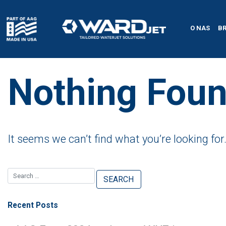
Skip
to
content
O NAS
B
Nothing Fou
It seems we can’t find what you’re looking fo
Recent Posts