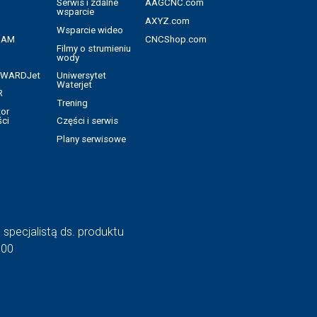
Serwis i zdalne
AAGCNC.com
wsparcie
AXYZ.com
Wsparcie wideo
CAM
CNCShop.com
Filmy o strumieniu
wody
a WARDJet
Uniwersytet
Waterjet
R
Trening
tor
ci
Części i serwis
u
Plany serwisowe
specjalistą ds. produktu
500