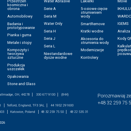
Przestrzeń
Water Abrasive
Lakierki
Move
kosmiczna i
Serie A
5-osiowe cięcie
IKHULU
obrona
strumieniem
Seria M
WARD
Automobilowy
wody
Water Only
IGEMS
Badania i
SmartRemove
prototypowanie
Seria H
Analiz
Kratki wodne
Pianka i guma
Seria J
Kody Q
Akcesoria do
Metale i stopy
strumienia wody
Seria L
Kalkula
prędkoś
Kompozyty i
Modernizacje
Niestandardowe
posuw
tworzywa
dysze wodne
Kontrolery
sztuczne
Produkcja
uszczelek
Opakowania
Stone and Glass
allmadge, OH, 44278
330 677 9100
(844)
Porozmawiaj ze 
+48 32 259 75 
ll
Telford, England, TF3 3AL
44 1952 291600
 403
Katowice, Poland
48 32 259 75 50
48 22 535 31
026